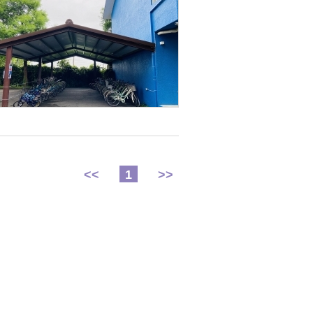
<<
1
>>