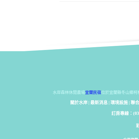
水岸森林休閒農場
宜蘭民宿
位於宜蘭縣冬山鄉柯
關於水岸
|
最新消息
|
環境設施
|
聯
訂房專線：(03)