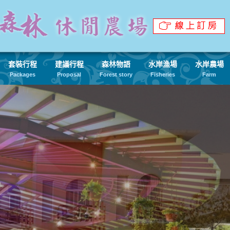
套裝行程
建議行程
森林物語
水岸漁場
水岸農場
Packages
Proposal
Forest story
Fisheries
Farm