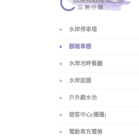
水岸停車場
腳踏車棚
水岸池畔餐廳
水岸庭園
戶外戲水池
遊客中心(櫃檯)
電動車充電樁