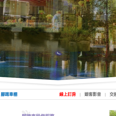
腳踏車棚
線上訂房
|
遊客影音
|
交