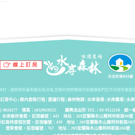
林村、建築物多屬希臘及南洋風,空曠的視野雅緻的景觀讓我們忍不住想多寵愛
合訂房中心
|
館內套裝行程
|
建議行程
|
森林物語
|
水岸漁場
|
水岸農場
|
水岸
 9610277 傳真：(03)9610255 廣興派出所 TEL：03-9512210 統一編
水岸森林會館，民宿編號：443 地址：269宜蘭縣冬山鄉柯林新路90號
彩虹森林度假別墅，民宿編號：439 地址：269宜蘭縣冬山鄉柯林新路102
澄果會館，民宿編號：767 地址：269宜蘭縣冬山鄉柯林新路106號