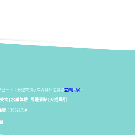
自己一下；歡迎來到水岸森林休閒農場
宜蘭民宿
。
美食
|
水岸体驗
|
周邊景點
|
交通導引
號：30321710
號