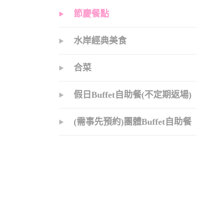
節慶餐點
水岸經典美食
合菜
假日Buffet自助餐(不定期返場)
(需事先預約)團體Buffet自助餐