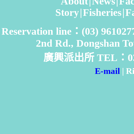
About
|
News
|
Fac
Story
|
Fisheries
|
F
Reservation line：(03) 961
2nd Rd., Dongshan To
廣興派出所 TEL：03-9
E-mail
|
Ri