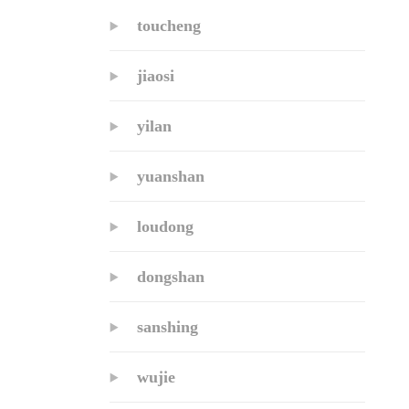
toucheng
jiaosi
yilan
yuanshan
loudong
dongshan
sanshing
wujie