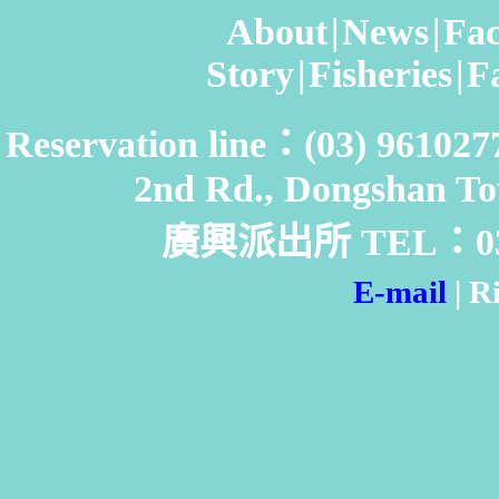
About
|
News
|
Fac
Story
|
Fisheries
|
F
Reservation line：(03) 961
2nd Rd., Dongshan To
廣興派出所 TEL：03-9
E-mail
|
Ri