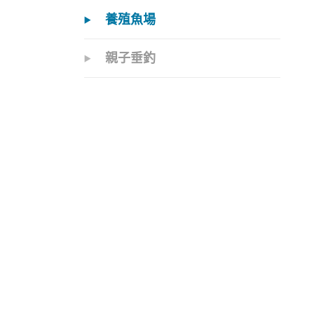
養殖魚場
親子垂釣