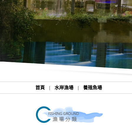
首頁
|
水岸漁場
|
養殖魚場