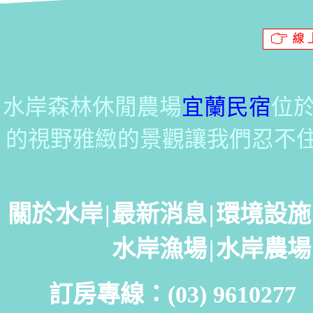
水岸森林休閒農場
宜蘭民宿
位
的視野雅緻的景觀讓我們忍不
關於水岸
|
最新消息
|
環境設施
水岸漁場
|
水岸農場
訂房專線：(03) 961027