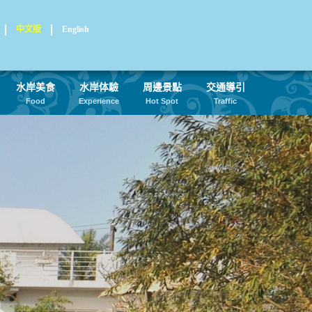
中文版
English
水岸美食
水岸体驗
周邊景點
交通導引
Food
Experience
Hot Spot
Traffic