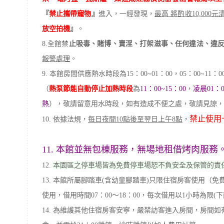
『
禁止攜帶寵物
』
進入，一經發現，
最高 將酌收10,000元
放空拍機
』
。
8.全館禁
止吸毒、賭博、賣淫、打架滋事、任何違法、違
報警處理
。
9. 本館房間供應熱水時段為15：00~01：00，05：00~11：0
（
熱泵節能自動停止加熱時段
為
11：00~15：00
，
凌晨01：
熱
）
，敬請留意用水時段，如有造成不便之處，敬請見諒，
禁止使用
10. 依據法規，
每日夜間10點後至翌日上午8點
，
11. 本館並無包棟服務，無場地租借烤肉服務
12.
本園區之停車場皆為免費停車場恕不負安全及保管的責
13. 本館所屬腳踏車(含幼童腳踏車)只限住宿房客使用（
使用，借用時間07：00～18：00，每次借用以1小時為限(
14. 為維護其他住宿房客安寧，嚴禁訪客進入房間，房間