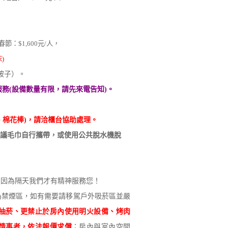
節：$1,600元/人，
)
和被子）。
務(設備數量有限，請先來電告知)。
、棉花棒)，請洽櫃台協助處理。
議毛巾自行攜帶，
或使用公共脫水機脫
0，因為隔天我們才有精神服務您！
為禁煙區，如有需要請移駕戶外吸菸區並嚴
抽菸、更禁止於房內使用明火設備、烤肉
情事者，依法報價求償
；房內與室內空間