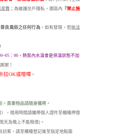
清潔費
；為維護住戶隱私，園區內
『
禁止施
反善良風俗之任何行為
，如有發現，恕
依法
0
00~05：00，熱泵內水溫會是保溫狀態不加
謝謝！
卡拉OK或喧嘩
。
。
任，貴重物品請隨身攜帶
。
免費），借用時間請攜帶個人證件至櫃檯押借
下雨天及晚上不能租借)。
如有訪客，請至櫃檯登記後至指定地點面