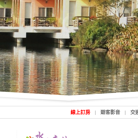
線上訂房
|
遊客影音
|
交