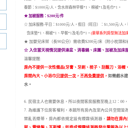
春節：$1000元/人，含水岸森林早餐*1、棉被*1及毛巾*1。
★ 加被服務：$200元/件
☆ 加床服務-平日：$1000元/人，假日（旺日）：$1,500元/人，春
含床墊*1、棉被*1、早餐*1及毛巾*1。
(豪華系列房型無法加床
★ 加嬰兒床架（長90公分）需收費$200元/床（附小枕頭
☆ 入住當天視情況提供澡盆、消毒鍋、床圍、加被及加床服
溫馨提醒:
房內不提供㇐次性備品(牙膏、牙刷、梳子、刮鬍刀、浴帽
房間內大、小浴巾
只提供一次
，
不再免費提供
，
如需戲水建
水。
6. 民宿主人也需要休息，所以夜間客房服務至晚上12：0
7. 為維護下位房客權利，本館所有房內及室內公共空間皆
禁亂丟煙蒂，房內都依規定設有煙霧偵測器，
請勿在房內
架、電烤盤、瓦斯爐
，
如造成煙霧偵測器發出警報為以上