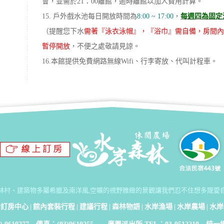
會，並需於21：00離館，逾時離館以加人費用計算。
15.
戶外戲水池每日開放時間為
8:00 ~ 17:00
，
每週四為固定
（提醒您下水
需著『泳衣泳帽』，『浴巾』需自備，房間內
暫停開放
，不便之處敬請見諒。
16.本館提供免費網路無線Wifi、行李寄放、代叫計程車。
林村、建築物多屬希臘及南洋風,空曠的視野雅緻的景觀讓我們忍不住想多寵愛
合訂房中心
|
館內套裝行程
|
建議行程
|
森林物語
|
水岸漁場
|
水岸農場
|
水岸