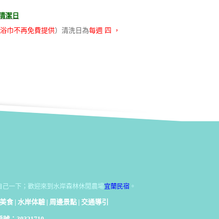
清潔日
浴巾不再免費提供
）清洗日為
每週 四 ，
自己一下；歡迎來到水岸森林休閒農場
宜蘭民宿
。
美食
|
水岸体驗
|
周邊景點
|
交通導引