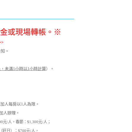
金或現場轉帳。※
>
電告知。
元，未滿1小時以1小時計算
）。
需加人每房以1人為限。
以加人辦理。
0元/人，春節：$1,300元/人；
（旺日）：$700元/人，