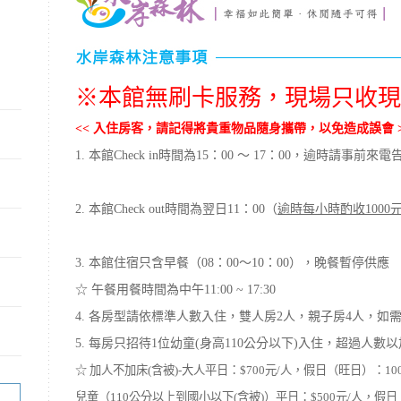
※本館無刷卡服務，現場只收現
<< 入住房客，請記得將貴重物品隨身攜帶，以免造成誤會 >
1. 本館Check in時間為15：00 ～ 17：00，逾時請事前來
2. 本館Check out時間為翌日11：00（
逾時每小時酌收1000
3. 本館住宿只含早餐（08：00～10：00），晚餐暫停供應
☆ 午餐用餐時間為中午11:00 ~ 17:30
4. 各房型請依標準人數入住，雙人房2人，親子房4人，如
5. 每房只招待1位幼童(身高110公分以下)入住，超過人數
☆ 加人不加床(含被)-大人平日：$700元/人，假日（旺日）：100
兒童（110公分以上到國小以下(含被)）平日：$500元/人，假日